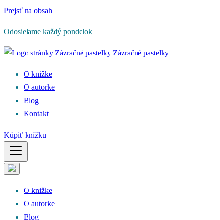
Prejsť na obsah
Odosielame každý pondelok
Zázračné pastelky
O knižke
O autorke
Blog
Kontakt
Kúpiť knížku
O knižke
O autorke
Blog